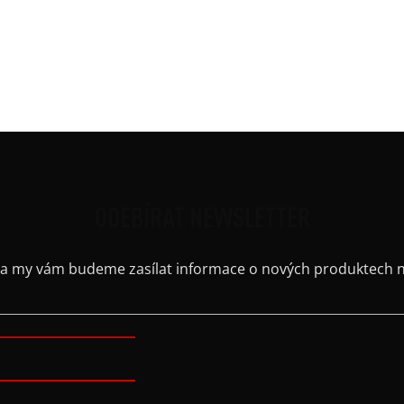
Ruká
Střih
Výst
Barv
ODEBÍRAT NEWSLETTER
il a my vám budeme zasílat informace o nových produktech 