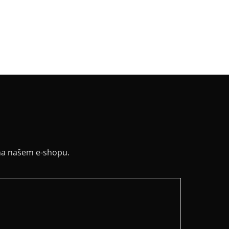
v
:
dlouhý
:
zip
řih / Kapuce
:
kapuce
a potisku
:
černá
na našem e-shopu.