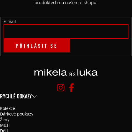
T
produktech na našem e-shopu.
Í
E-mail
PŘIHLÁSIT SE
RYCHLÉ ODKAZY
Kolekce
Dárkové poukazy
Ženy
Muži
Děti