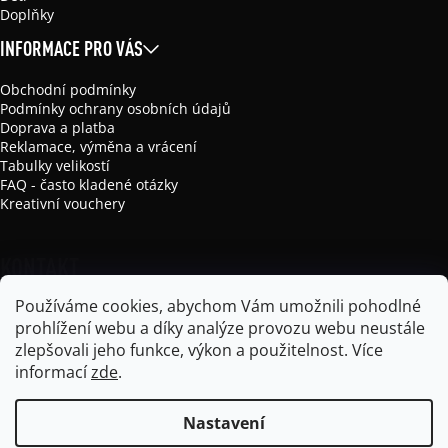
Doplňky
INFORMACE PRO VÁS
Obchodní podmínky
Podmínky ochrany osobních údajů
Doprava a platba
Reklamace, výměna a vrácení
Tabulky velikostí
FAQ - často kladené otázky
Kreativní vouchery
KONTAKT
Používáme cookies, abychom Vám umožnili pohodlné
info
@
mikela-da-luka.com
prohlížení webu a díky analýze provozu webu neustále
Mikela da Luka
zlepšovali jeho funkce, výkon a použitelnost.
Více
mikela_da_luka
informací
zde
.
Nastavení