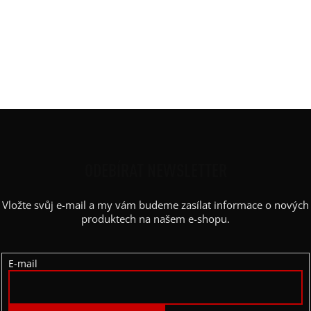
Rukáv
:
kimono
Střih
:
netopýr
Výstřih / Kapuce
:
lodičkový
Barva potisku
:
bílá
Kapsy
:
ne
Z
Á
P
ODEBÍRAT NEWSLETTER
A
Vložte svůj e-mail a my vám budeme zasílat informace o nových
T
produktech na našem e-shopu.
Í
E-mail