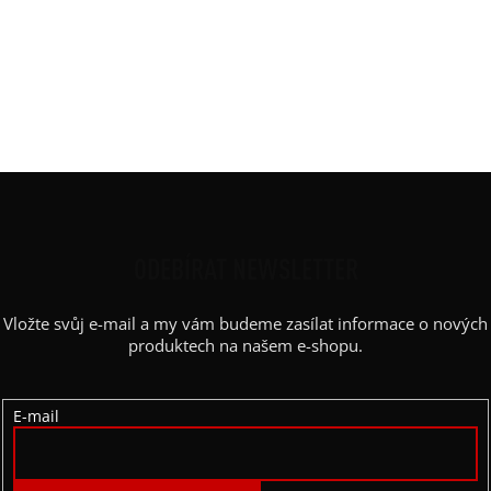
Rukáv
:
kimono
Střih
:
netopýr
Výstřih / Kapuce
:
lodičkový
Barva potisku
:
bílá
Kapsy
:
ne
Z
Á
P
ODEBÍRAT NEWSLETTER
A
Vložte svůj e-mail a my vám budeme zasílat informace o nových
T
produktech na našem e-shopu.
Í
E-mail