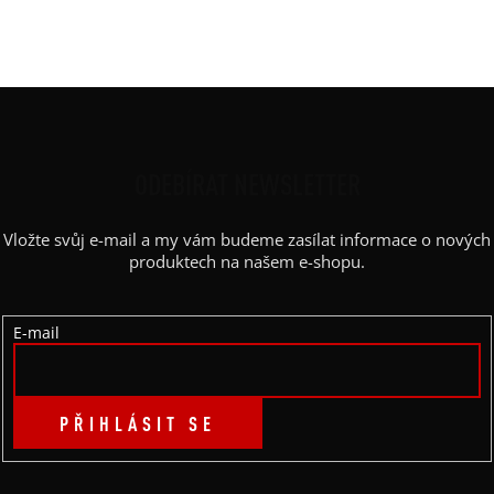
Barva potisku
:
glitter stříbrná
Kapsy
:
ne
Z
Á
P
ODEBÍRAT NEWSLETTER
A
Vložte svůj e-mail a my vám budeme zasílat informace o nových
T
produktech na našem e-shopu.
Í
E-mail
PŘIHLÁSIT SE