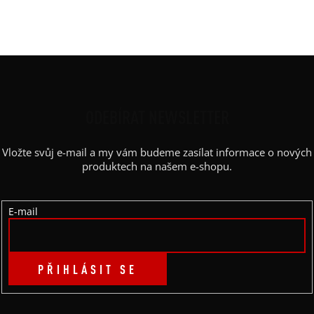
Barva potisku
:
glitter stříbrná
Kapsy
:
ne
Z
Á
P
ODEBÍRAT NEWSLETTER
A
Vložte svůj e-mail a my vám budeme zasílat informace o nových
T
produktech na našem e-shopu.
Í
E-mail
PŘIHLÁSIT SE