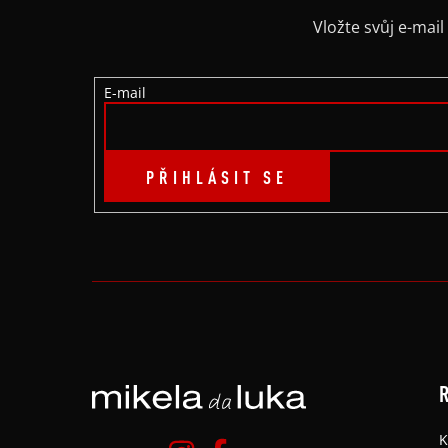
A
Vložte svůj e-ma
T
E-mail
Í
PŘIHLÁSIT SE
R
K