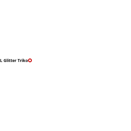
O nás
🎁 Vouchery
VKY
🌹ROMANTIKY
 Glitter Triko
R TRIKO