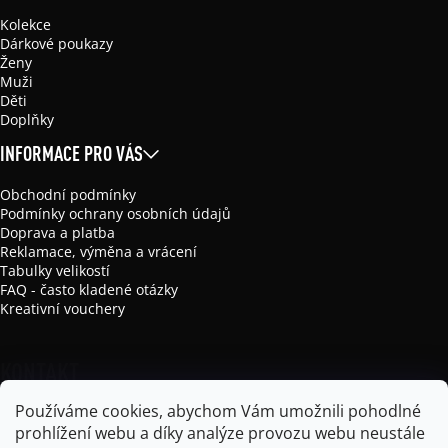
Kolekce
Dárkové poukazy
Ženy
Muži
Děti
Doplňky
INFORMACE PRO VÁS
Obchodní podmínky
Podmínky ochrany osobních údajů
Doprava a platba
Reklamace, výměna a vrácení
Tabulky velikostí
FAQ - často kladené otázky
Kreativní vouchery
KONTAKT
Používáme cookies, abychom Vám umožnili pohodlné
info
@
mikela-da-luka.com
prohlížení webu a díky analýze provozu webu neustále
Mikela da Luka