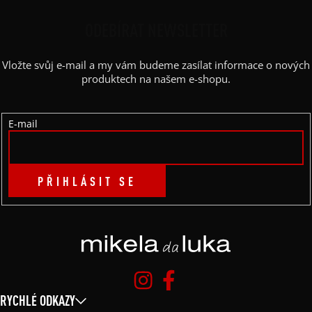
Á
P
ODEBÍRAT NEWSLETTER
A
Vložte svůj e-mail a my vám budeme zasílat informace o nových
T
produktech na našem e-shopu.
Í
E-mail
PŘIHLÁSIT SE
RYCHLÉ ODKAZY