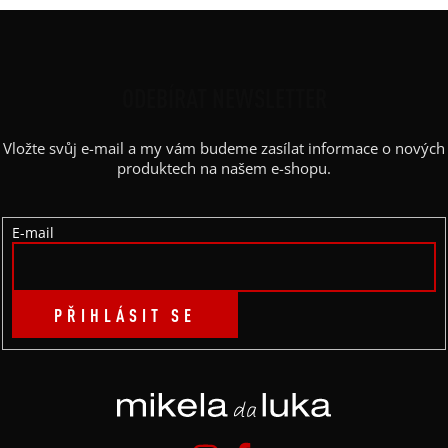
Z
Á
P
ODEBÍRAT NEWSLETTER
A
Vložte svůj e-mail a my vám budeme zasílat informace o nových
T
produktech na našem e-shopu.
Í
E-mail
PŘIHLÁSIT SE