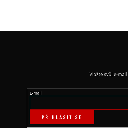
Z
Á
P
A
Vložte svůj e-ma
T
E-mail
Í
PŘIHLÁSIT SE