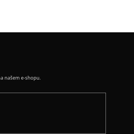
:
projmutý
řih / Kapuce
:
kulatý
a potisku
:
červená
na našem e-shopu.