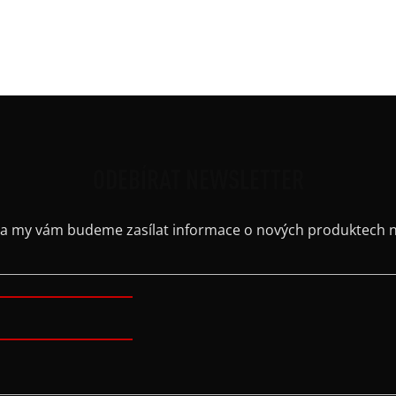
Střih
Výst
Barv
ODEBÍRAT NEWSLETTER
il a my vám budeme zasílat informace o nových produktech 