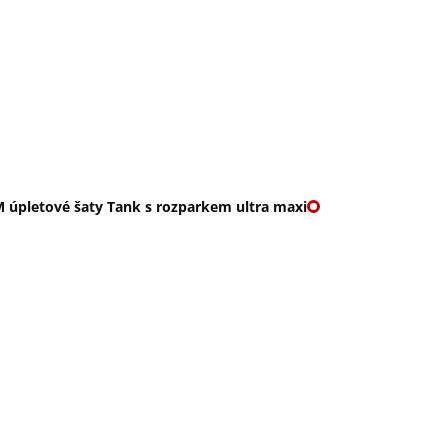
O nás
🎁 Vouchery
VKY
🌹ROMANTIKY
 úpletové šaty Tank s rozparkem ultra maxi
ETOVÉ ŠATY TANK S 