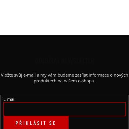
Střih
:
projmutý
Výstřih / Kapuce
:
kulatý
Barva potisku
:
červená
Z
Á
P
ODEBÍRAT NEWSLETTER
A
Vložte svůj e-mail a my vám budeme zasílat informace o nových
T
produktech na našem e-shopu.
Í
E-mail
PŘIHLÁSIT SE