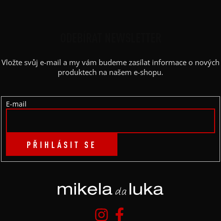
Z
Á
P
ODEBÍRAT NEWSLETTER
A
Vložte svůj e-mail a my vám budeme zasílat informace o nových
T
produktech na našem e-shopu.
Í
E-mail
PŘIHLÁSIT SE