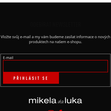
Z
Á
P
ODEBÍRAT NEWSLETTER
A
Vložte svůj e-mail a my vám budeme zasílat informace o nových
T
produktech na našem e-shopu.
Í
E-mail
PŘIHLÁSIT SE