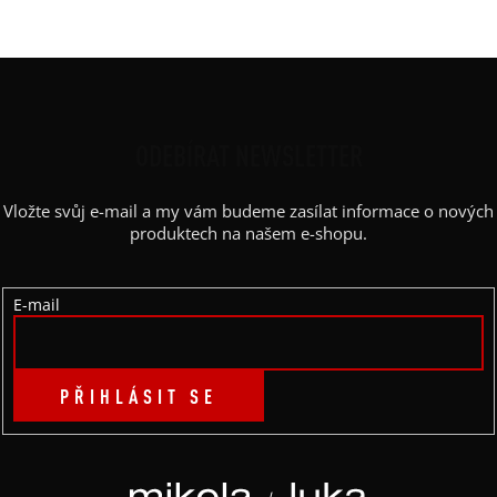
Z
Á
P
ODEBÍRAT NEWSLETTER
A
Vložte svůj e-mail a my vám budeme zasílat informace o nových
T
produktech na našem e-shopu.
Í
E-mail
PŘIHLÁSIT SE