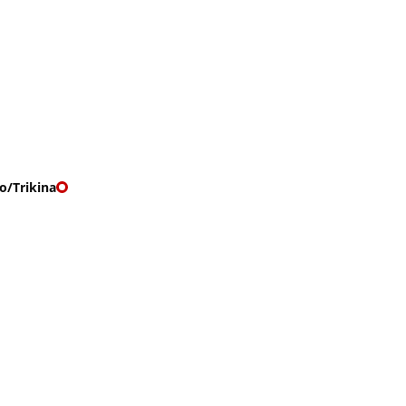
O nás
🎁 Vouchery
VKY
🌹ROMANTIKY
o/Trikina
IKINA