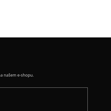
v
:
3/4 rukáv
:
oversized
řih / Kapuce
:
lodičkový
a puntíku
:
červená
y
:
ne
na našem e-shopu.