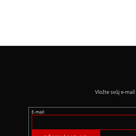
Z
Á
P
A
Vložte svůj e-ma
T
E-mail
Í