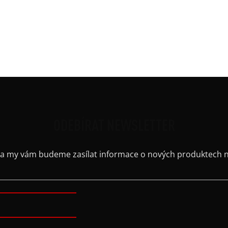
Ruká
Střih
Výst
barv
Kaps
ODEBÍRAT NEWSLETTER
il a my vám budeme zasílat informace o nových produktech 