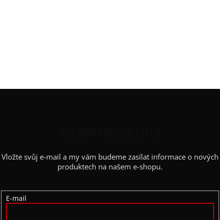
Rukáv
:
bez rukávu
Mírná A silueta, tank, hluboký
Střih
:
rozparek
Výstřih /
kulatý
Kapuce
:
Barva potisku
:
bílá
Z
Á
P
ODEBÍRAT NEWSLETTER
A
Vložte svůj e-mail a my vám budeme zasílat informace o nových
T
produktech na našem e-shopu.
Í
E-mail