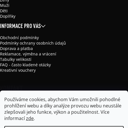
Muži
Děti
Doplňky
INFORMACE PRO VÁS
Obchodní podmínky
Podmínky ochrany osobních údajů
Doprava a platba
Reklamace, výměna a vrácení
Tabulky velikostí
FAQ - často kladené otázky
Kreativní vouchery
KONTAKT
Používáme cookies, abychom Vám umožnili pohodlné
info
@
mikela-da-luka.com
prohlížení webu a díky analýze provozu webu neustále
Mikela da Luka
zlepšovali jeho funkce, výkon a použitelnost.
Více
mikela_da_luka
informací
zde
.