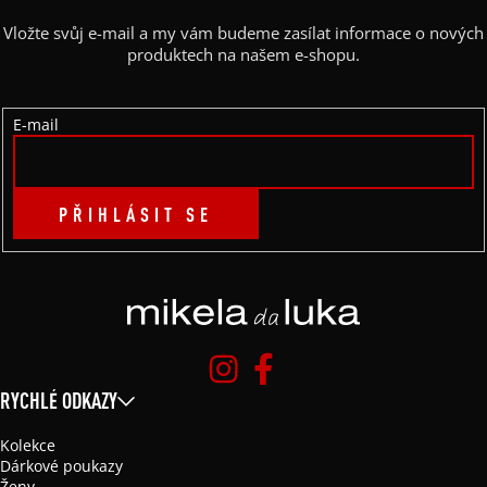
A
Vložte svůj e-mail a my vám budeme zasílat informace o nových
T
produktech na našem e-shopu.
Í
E-mail
PŘIHLÁSIT SE
RYCHLÉ ODKAZY
Kolekce
Dárkové poukazy
Ženy