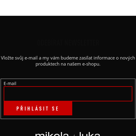
Z
Á
P
ODEBÍRAT NEWSLETTER
A
Vložte svůj e-mail a my vám budeme zasílat informace o nových
T
produktech na našem e-shopu.
Í
E-mail
PŘIHLÁSIT SE