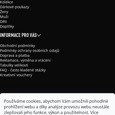
Kolekce
Dárkové poukazy
Ženy
Muži
Děti
Doplňky
INFORMACE PRO VÁS
Obchodní podmínky
Podmínky ochrany osobních údajů
Doprava a platba
Reklamace, výměna a vrácení
Tabulky velikostí
FAQ - často kladené otázky
Kreativní vouchery
KONTAKT
Používáme cookies, abychom Vám umožnili pohodlné
info
@
mikela-da-luka.com
prohlížení webu a díky analýze provozu webu neustále
Mikela da Luka
zlepšovali jeho funkce, výkon a použitelnost.
Více
mikela_da_luka