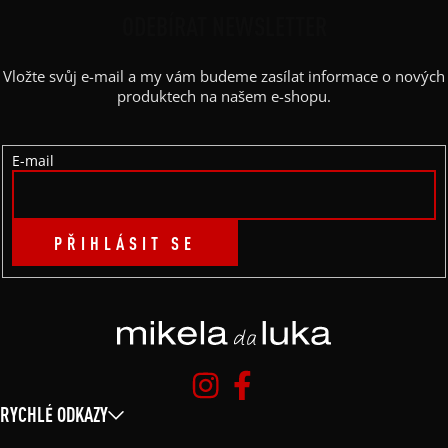
P
ODEBÍRAT NEWSLETTER
A
Vložte svůj e-mail a my vám budeme zasílat informace o nových
T
produktech na našem e-shopu.
Í
E-mail
PŘIHLÁSIT SE
RYCHLÉ ODKAZY