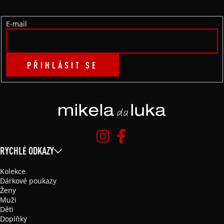
Í
E-mail
PŘIHLÁSIT SE
RYCHLÉ ODKAZY
Kolekce
Dárkové poukazy
Ženy
Muži
Děti
Doplňky