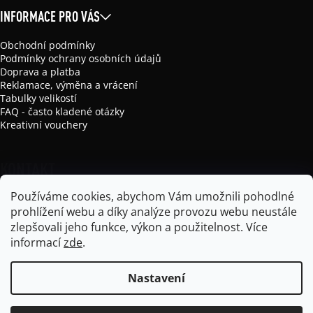
INFORMACE PRO VÁS
Obchodní podmínky
Podmínky ochrany osobních údajů
Doprava a platba
Reklamace, výměna a vrácení
Tabulky velikostí
FAQ - často kladené otázky
Kreativní vouchery
KONTAKT
Používáme cookies, abychom Vám umožnili pohodlné
info
@
mikela-da-luka.com
prohlížení webu a díky analýze provozu webu neustále
Mikela da Luka
zlepšovali jeho funkce, výkon a použitelnost.
Více
mikela_da_luka
informací
zde
.
Nastavení
Vytvořil Shoptet