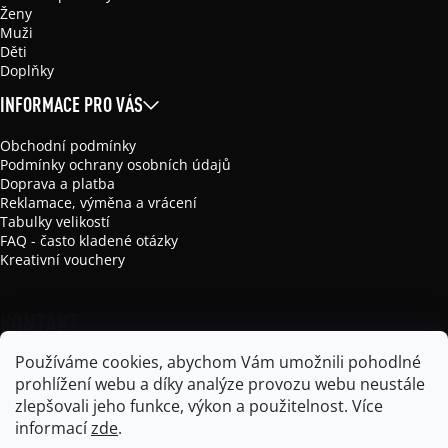
Ženy
Muži
Děti
Doplňky
INFORMACE PRO VÁS
Obchodní podmínky
Podmínky ochrany osobních údajů
Doprava a platba
Reklamace, výměna a vrácení
Tabulky velikostí
FAQ - často kladené otázky
Kreativní vouchery
KONTAKT
Používáme cookies, abychom Vám umožnili pohodlné
info
@
mikela-da-luka.com
prohlížení webu a díky analýze provozu webu neustále
Mikela da Luka
zlepšovali jeho funkce, výkon a použitelnost.
Více
mikela_da_luka
informací
zde
.