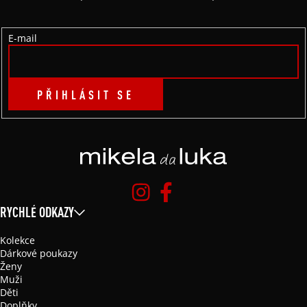
Í
E-mail
PŘIHLÁSIT SE
RYCHLÉ ODKAZY
Kolekce
Dárkové poukazy
Ženy
Muži
Děti
Doplňky