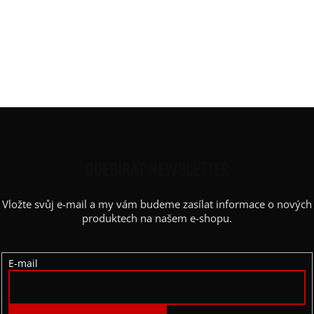
Potisk
:
krátký široký svislý pruh
Rukáv
:
dlouhý
Střih
:
straight oversized
Výstřih / Kapuce
:
kulatý
Barva potisku
:
bílá
Z
Á
P
ODEBÍRAT NEWSLETTER
A
Vložte svůj e-mail a my vám budeme zasílat informace o nových
T
produktech na našem e-shopu.
Í
E-mail