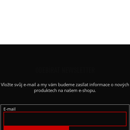
Potisk
:
krátký široký svislý pruh
Rukáv
:
dlouhý
Střih
:
straight oversized
Výstřih / Kapuce
:
kulatý
Barva potisku
:
bílá
Z
Á
P
ODEBÍRAT NEWSLETTER
A
Vložte svůj e-mail a my vám budeme zasílat informace o nových
T
produktech na našem e-shopu.
Í
E-mail