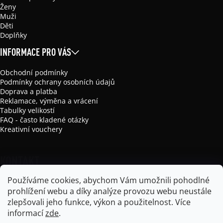
Ženy
Muži
Děti
Doplňky
INFORMACE PRO VÁS
Obchodní podmínky
Podmínky ochrany osobních údajů
Doprava a platba
Reklamace, výměna a vrácení
Tabulky velikostí
FAQ - často kladené otázky
Kreativní vouchery
KONTAKT
Používáme cookies, abychom Vám umožnili pohodlné
info
@
mikela-da-luka.com
prohlížení webu a díky analýze provozu webu neustále
Mikela da Luka
zlepšovali jeho funkce, výkon a použitelnost.
Více
mikela_da_luka
informací
zde
.