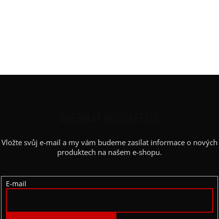
Potisk
:
krátký široký svislý pruh
Rukáv
:
dlouhý
Střih
:
straight oversized
Výstřih / Kapuce
:
kulatý
Barva potisku
:
bílá
Z
Á
P
ODEBÍRAT NEWSLETTER
A
Vložte svůj e-mail a my vám budeme zasílat informace o nových
T
produktech na našem e-shopu.
Í
E-mail