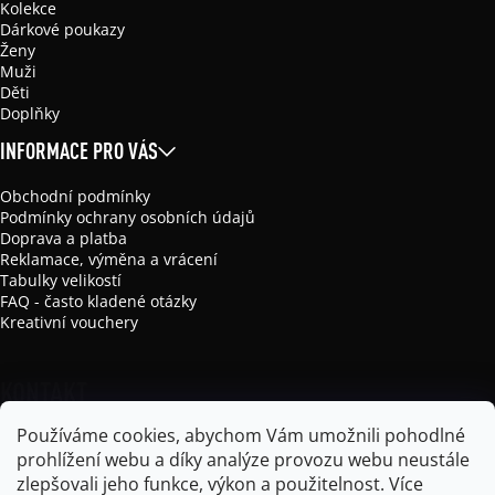
Kolekce
Dárkové poukazy
Ženy
Muži
Děti
Doplňky
INFORMACE PRO VÁS
Obchodní podmínky
Podmínky ochrany osobních údajů
Doprava a platba
Reklamace, výměna a vrácení
Tabulky velikostí
FAQ - často kladené otázky
Kreativní vouchery
KONTAKT
Používáme cookies, abychom Vám umožnili pohodlné
info
@
mikela-da-luka.com
prohlížení webu a díky analýze provozu webu neustále
Mikela da Luka
zlepšovali jeho funkce, výkon a použitelnost.
Více
mikela_da_luka