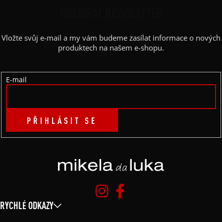
P
ODEBÍRAT NEWSLETTER
A
Vložte svůj e-mail a my vám budeme zasílat informace o nových
T
produktech na našem e-shopu.
Í
E-mail
PŘIHLÁSIT SE
RYCHLÉ ODKAZY