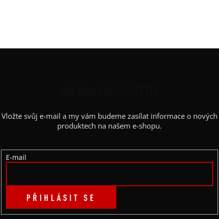
Výstřih / Kapuce
:
kapuce
Barva potisku
:
černá latex
Z
Á
P
ODEBÍRAT NEWSLETTER
A
Vložte svůj e-mail a my vám budeme zasílat informace o nových
T
produktech na našem e-shopu.
Í
E-mail
PŘIHLÁSIT SE