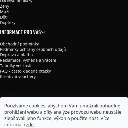
Dárkové poukazy
Ženy
Muži
Děti
Doplňky
INFORMACE PRO VÁS
Obchodní podmínky
Podmínky ochrany osobních údajů
Doprava a platba
Reklamace, výměna a vrácení
Tabulky velikostí
FAQ - často kladené otázky
Kreativní vouchery
KONTAKT
Používáme cookies, abychom Vám umožnili pohodlné
info
@
mikela-da-luka.com
prohlížení webu a díky analýze provozu webu neustále
Mikela da Luka
zlepšovali jeho funkce, výkon a použitelnost.
Více
mikela_da_luka
informací
zde
.