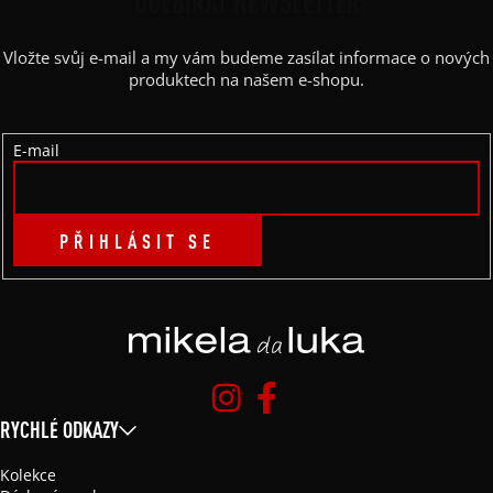
P
ODEBÍRAT NEWSLETTER
A
Vložte svůj e-mail a my vám budeme zasílat informace o nových
T
produktech na našem e-shopu.
Í
E-mail
PŘIHLÁSIT SE
RYCHLÉ ODKAZY
Kolekce