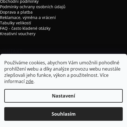
Obchodní podmínky
Podmínky ochrany osobních údajů
Doprava a platba
Reklamace, výměna a vrácení
Tabulky velikostí
FAQ - často kladené otázky
Kreativní vouchery
KONTAKT
Používáme cookies, abychom Vám umožnili pohodlné
info
@
mikela-da-luka.com
prohlížení webu a díky analýze provozu webu neustále
Mikela da Luka
zlepšovali jeho funkce, výkon a použitelnost.
Více
mikela_da_luka
informací
zde
.
Nastavení
Vytvořil Shoptet
Souhlasím
Copyright 2026
Mikela da Luka
. Všechna práva vyhrazena.