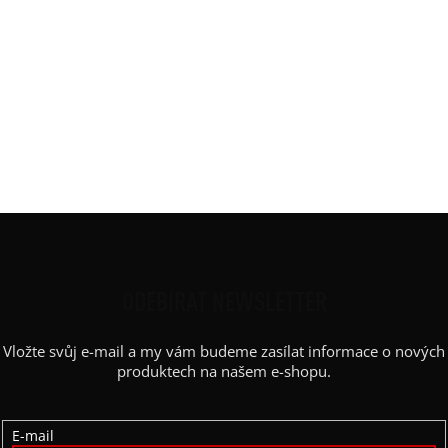
Barva
:
černá, červená
Délka
:
Krátká 65 cm
Materiál
:
JDC elastický bavlněný úplet
Rukáv
:
spadlý - křídelko
Střih
:
rovný, vyúžený
Výstřih / Kapuce
:
kulatý
Kapsy
:
ne
Z
Á
P
ODEBÍRAT NEWSLETTER
A
Vložte svůj e-mail a my vám budeme zasílat informace o nových
T
produktech na našem e-shopu.
Í
E-mail