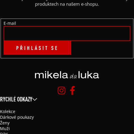
T
produktech na našem e-shopu.
Í
E-mail
PŘIHLÁSIT SE
RYCHLÉ ODKAZY
Kolekce
Dárkové poukazy
Ženy
Muži