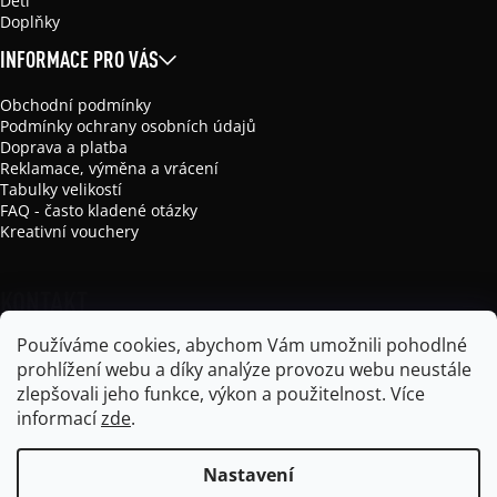
Děti
Doplňky
INFORMACE PRO VÁS
Obchodní podmínky
Podmínky ochrany osobních údajů
Doprava a platba
Reklamace, výměna a vrácení
Tabulky velikostí
FAQ - často kladené otázky
Kreativní vouchery
KONTAKT
Používáme cookies, abychom Vám umožnili pohodlné
info
@
mikela-da-luka.com
prohlížení webu a díky analýze provozu webu neustále
Mikela da Luka
zlepšovali jeho funkce, výkon a použitelnost.
Více
mikela_da_luka
informací
zde
.
Nastavení