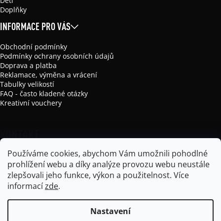
Děti
Doplňky
INFORMACE PRO VÁS
Obchodní podmínky
Podmínky ochrany osobních údajů
Doprava a platba
Reklamace, výměna a vrácení
Tabulky velikostí
FAQ - často kladené otázky
Kreativní vouchery
KONTAKT
Používáme cookies, abychom Vám umožnili pohodlné
info
@
mikela-da-luka.com
prohlížení webu a díky analýze provozu webu neustále
Mikela da Luka
zlepšovali jeho funkce, výkon a použitelnost.
Více
mikela_da_luka
informací
zde
.
Nastavení