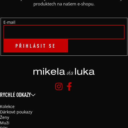
T
produktech na našem e-shopu.
Í
E-mail
PŘIHLÁSIT SE
RYCHLÉ ODKAZY
Kolekce
Dárkové poukazy
Ženy
Muži