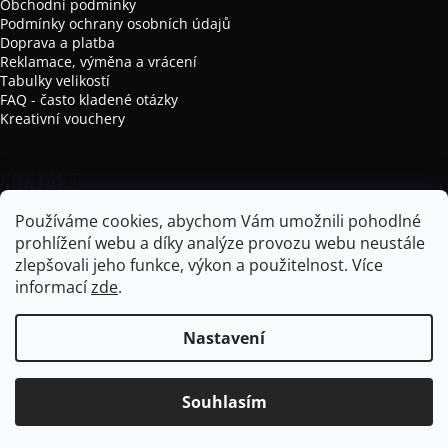
Obchodní podmínky
Podmínky ochrany osobních údajů
Doprava a platba
Reklamace, výměna a vrácení
Tabulky velikostí
FAQ - často kladené otázky
Kreativní vouchery
KONTAKT
Používáme cookies, abychom Vám umožnili pohodlné
info
@
mikela-da-luka.com
prohlížení webu a díky analýze provozu webu neustále
Mikela da Luka
zlepšovali jeho funkce, výkon a použitelnost.
Více
mikela_da_luka
informací
zde
.
Nastavení
Vytvořil Shoptet
Souhlasím
Copyright 2026
Mikela da Luka
. Všechna práva vyhrazena.