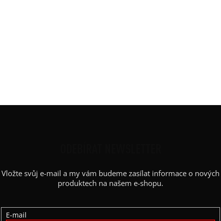
Barva
:
černá, červená
Délka
:
Krátká 65 cm
Materiál
:
JDC elastický bavlněný úplet
Rukáv
:
spadlý - křídelko
Střih
:
rovný, vyúžený
Výstřih / Kapuce
:
kulatý
Kapsy
:
ne
Z
Á
P
ODEBÍRAT NEWSLETTER
A
Vložte svůj e-mail a my vám budeme zasílat informace o nových
T
produktech na našem e-shopu.
Í
E-mail