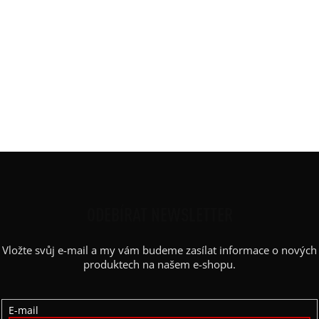
Barva
:
černá
Délka
:
Krátká 60 cm / 65 cm
Materiál
:
JDC elastický bavlněný úplet
Rukáv
:
spadlý - křídelko
Střih
:
rovný, vyúžený
Výstřih / Kapuce
:
kulatý
Kapsy
:
ne
Z
Á
P
ODEBÍRAT NEWSLETTER
A
Vložte svůj e-mail a my vám budeme zasílat informace o nových
T
produktech na našem e-shopu.
Í
E-mail