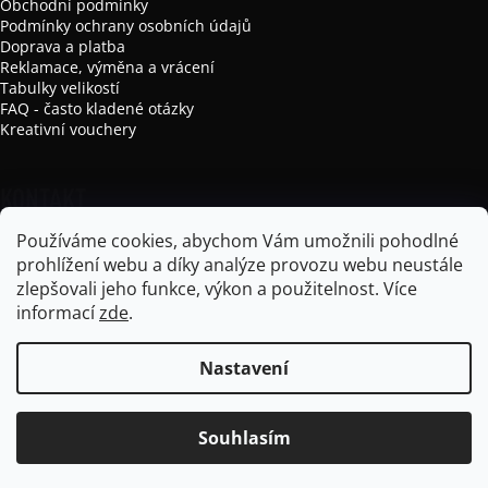
Obchodní podmínky
Podmínky ochrany osobních údajů
Doprava a platba
Reklamace, výměna a vrácení
Tabulky velikostí
FAQ - často kladené otázky
Kreativní vouchery
KONTAKT
Používáme cookies, abychom Vám umožnili pohodlné
info
@
mikela-da-luka.com
prohlížení webu a díky analýze provozu webu neustále
Mikela da Luka
zlepšovali jeho funkce, výkon a použitelnost.
Více
mikela_da_luka
informací
zde
.
Nastavení
Vytvořil Shoptet
Souhlasím
Copyright 2026
Mikela da Luka
. Všechna práva vyhrazena.