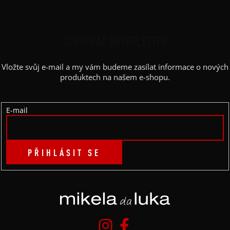
Z
Á
P
ODEBÍRAT NEWSLETTER
A
Vložte svůj e-mail a my vám budeme zasílat informace o nových
T
produktech na našem e-shopu.
Í
E-mail
PŘIHLÁSIT SE