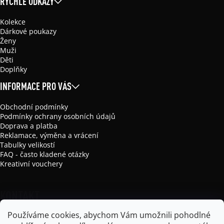
RYCHLÉ ODKAZY
Kolekce
Dárkové poukazy
Ženy
Muži
Děti
Doplňky
INFORMACE PRO VÁS
Obchodní podmínky
Podmínky ochrany osobních údajů
Doprava a platba
Reklamace, výměna a vrácení
Tabulky velikostí
FAQ - často kladené otázky
Kreativní vouchery
KONTAKT
Používáme cookies, abychom Vám umožnili pohodlné
info
@
mikela-da-luka.com