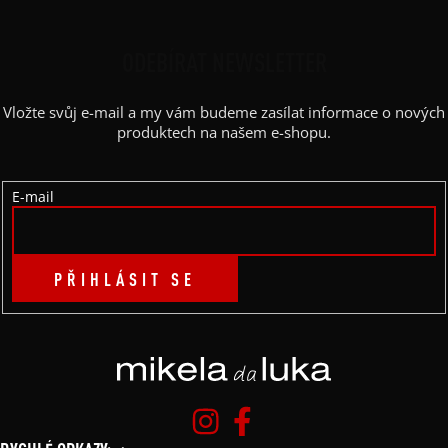
Á
P
ODEBÍRAT NEWSLETTER
A
Vložte svůj e-mail a my vám budeme zasílat informace o nových
T
produktech na našem e-shopu.
Í
E-mail
PŘIHLÁSIT SE