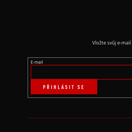
Z
Á
P
A
Vložte svůj e-ma
T
E-mail
Í
PŘIHLÁSIT SE