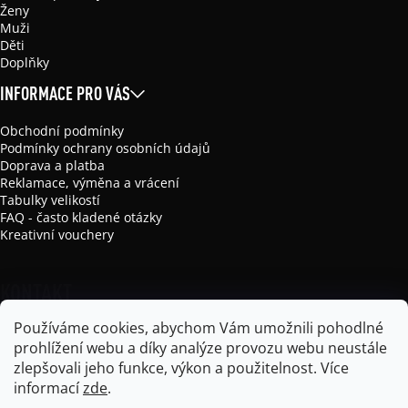
Ženy
Muži
Děti
Doplňky
INFORMACE PRO VÁS
Obchodní podmínky
Podmínky ochrany osobních údajů
Doprava a platba
Reklamace, výměna a vrácení
Tabulky velikostí
FAQ - často kladené otázky
Kreativní vouchery
KONTAKT
Používáme cookies, abychom Vám umožnili pohodlné
info
@
mikela-da-luka.com
prohlížení webu a díky analýze provozu webu neustále
Mikela da Luka
zlepšovali jeho funkce, výkon a použitelnost.
Více
mikela_da_luka
informací
zde
.