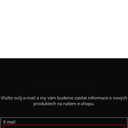
DOPLŇKOVÉ PARAMETRY
Kategorie
:
Saint-Tropez
Barva
:
ČB pruh široký
Délka
:
maxi (95/105cm)
Materiál
:
JDC elastický bavlněný úplet
Střih
:
nabíraná maxi sukně
Z
Á
P
ODEBÍRAT NEWSLETTER
A
Vložte svůj e-mail a my vám budeme zasílat informace o nových
T
produktech na našem e-shopu.
Í
E-mail