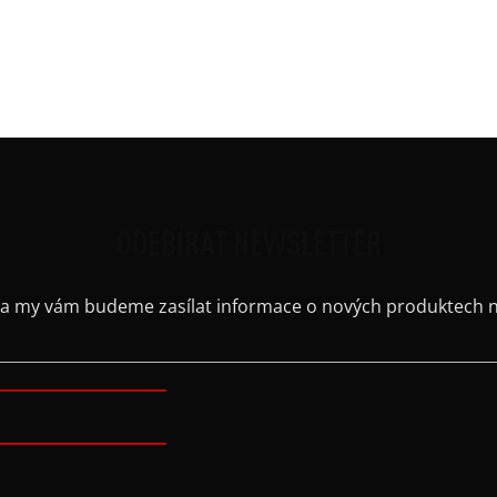
Střih
Výst
Barv
ODEBÍRAT NEWSLETTER
il a my vám budeme zasílat informace o nových produktech 