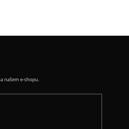
:
klokanka
řih / Kapuce
:
kapuce
a potisku
:
černá
na našem e-shopu.