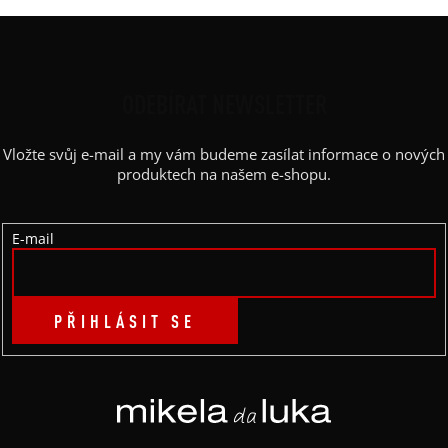
Z
Á
P
ODEBÍRAT NEWSLETTER
A
Vložte svůj e-mail a my vám budeme zasílat informace o nových
T
produktech na našem e-shopu.
Í
E-mail
PŘIHLÁSIT SE