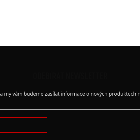
 tričkem nebo mikinou z naší nabídky.
ů. Zhotovíme dle vašich požadavků. Měřte od pasu dolů.
ODEBÍRAT NEWSLETTER
il a my vám budeme zasílat informace o nových produktech 