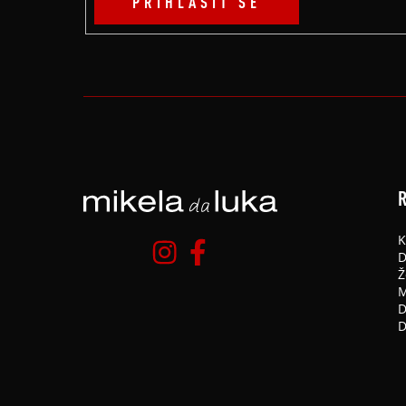
PŘIHLÁSIT SE
R
K
D
Ž
M
D
D