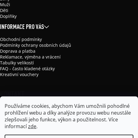
Muži
Děti
Doplňky
INFORMACE PRO VÁS
Obchodní podmínky
Podmínky ochrany osobních údajů
Doprava a platba
Reklamace, výměna a vrácení
Tabulky velikostí
FAQ - často kladené otázky
Kreativní vouchery
KONTAKT
Používáme cookies, abychom Vám umožnili pohodlné
info
@
mikela-da-luka.com
prohlížení webu a díky analýze provozu webu neustále
Mikela da Luka
zlepšovali jeho funkce, výkon a použitelnost.
Více
mikela_da_luka
informací
zde
.