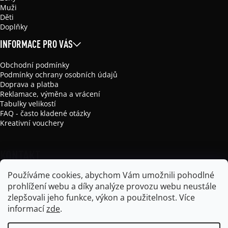
Muži
Děti
Doplňky
INFORMACE PRO VÁS
Obchodní podmínky
Podmínky ochrany osobních údajů
Doprava a platba
Reklamace, výměna a vrácení
Tabulky velikostí
FAQ - často kladené otázky
Kreativní vouchery
KONTAKT
Používáme cookies, abychom Vám umožnili pohodlné
info
@
mikela-da-luka.com
prohlížení webu a díky analýze provozu webu neustále
Mikela da Luka
zlepšovali jeho funkce, výkon a použitelnost.
Více
mikela_da_luka
informací
zde
.