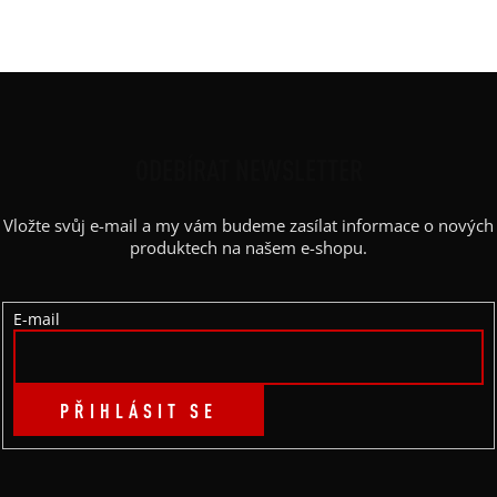
Výstřih
:
lodičkový
Z
Á
P
ODEBÍRAT NEWSLETTER
A
Vložte svůj e-mail a my vám budeme zasílat informace o nových
T
produktech na našem e-shopu.
Í
E-mail
PŘIHLÁSIT SE