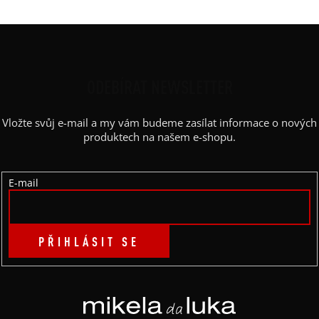
Z
Á
P
ODEBÍRAT NEWSLETTER
A
Vložte svůj e-mail a my vám budeme zasílat informace o nových
T
produktech na našem e-shopu.
Í
E-mail
PŘIHLÁSIT SE