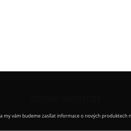
vně střižené. Délka 100cm.
Kate
Barv
Mate
Střih
Výstř
ODEBÍRAT NEWSLETTER
il a my vám budeme zasílat informace o nových produktech 