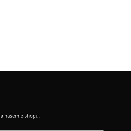
gorie
:
SKLADOVKY
a
:
nude
riál
:
JDC elastický bavlněný úplet
:
rovné - široké
ih
:
lodičkový
na našem e-shopu.