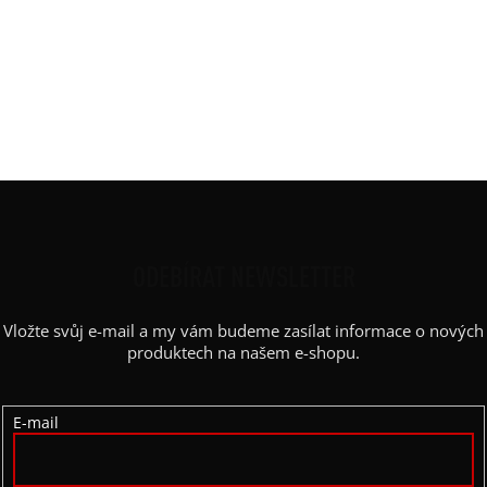
Materiál
:
tlustá bavlněná teplákovina
Potisk
:
kříž x
Střih
:
basic
Výstřih / Kapuce
:
kapuce
Barva potisku
:
bílá
Z
Á
P
ODEBÍRAT NEWSLETTER
A
Vložte svůj e-mail a my vám budeme zasílat informace o nových
T
produktech na našem e-shopu.
Í
E-mail