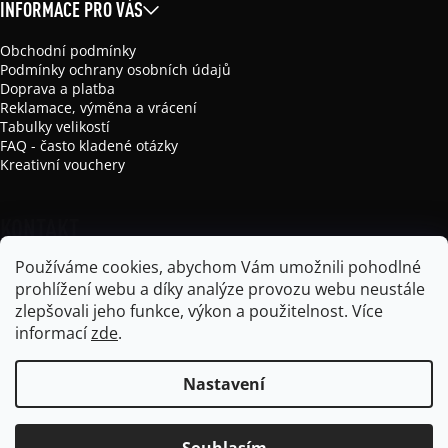
INFORMACE PRO VÁS
Obchodní podmínky
Podmínky ochrany osobních údajů
Doprava a platba
Reklamace, výměna a vrácení
Tabulky velikostí
FAQ - často kladené otázky
Kreativní vouchery
KONTAKT
Používáme cookies, abychom Vám umožnili pohodlné
info
@
mikela-da-luka.com
prohlížení webu a díky analýze provozu webu neustále
Mikela da Luka
zlepšovali jeho funkce, výkon a použitelnost.
Více
mikela_da_luka
informací
zde
.
Nastavení
Vytvořil Shoptet