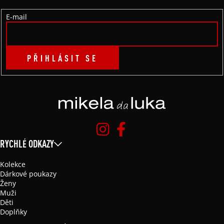
Í
E-mail
PŘIHLÁSIT SE
RYCHLÉ ODKAZY
Kolekce
Dárkové poukazy
Ženy
Muži
Děti
Doplňky