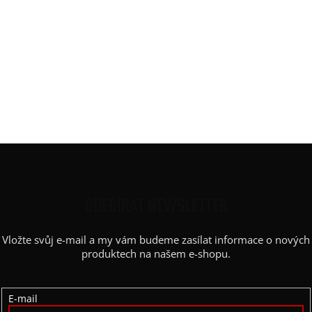
Potisk
:
kružnice
Rukáv
:
kimono
Střih
:
balón
Výstřih / Kapuce
:
lodičkový
Barva potisku
:
bílá
Kapsy
:
ano
Výstřih
:
lodičkový
Z
Á
P
ODEBÍRAT NEWSLETTER
A
Vložte svůj e-mail a my vám budeme zasílat informace o nových
T
produktech na našem e-shopu.
Í
E-mail